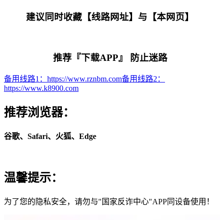
建议同时收藏【线路网址】与【本网页】
推荐『下载APP』 防止迷路
备用线路
1
：
https://www.rznbm.com
备用线路
2
：
https://www.k8900.com
推荐浏览器：
谷歌、Safari、火狐、Edge
温馨提示：
为了您的隐私安全，请勿与"国家反诈中心"APP同设备使用！