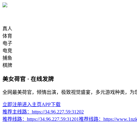
真人
体育
电子
电竞
捕鱼
棋牌
美女荷官 · 在线发牌
全网最美荷官，倾情出演，极致视觉盛宴，多元游戏种类，为
立即注册
进入主页
APP下载
推荐主线路：
https://34.96.227.59:31202
推荐线路：
https://34.96.227.59:31201
推荐线路：
https://www.1nz