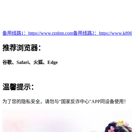
备用线路
1
：
https://www.rznbm.com
备用线路
2
：
https://www.k89
推荐浏览器：
谷歌、Safari、火狐、Edge
温馨提示：
为了您的隐私安全，请勿与"国家反诈中心"APP同设备使用！