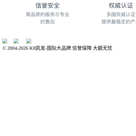
© 2004-
2026
K8凯发-国际大品牌 信誉保障 大额无忧