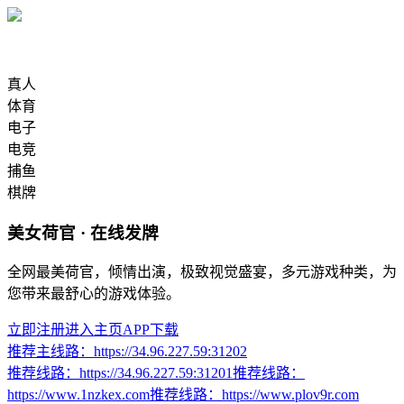
真人
体育
电子
电竞
捕鱼
棋牌
美女荷官 · 在线发牌
全网最美荷官，倾情出演，极致视觉盛宴，多元游戏种类，为
您带来最舒心的游戏体验。
立即注册
进入主页
APP下载
推荐主线路：
https://34.96.227.59:31202
推荐线路：
https://34.96.227.59:31201
推荐线路：
https://www.1nzkex.com
推荐线路：
https://www.plov9r.com