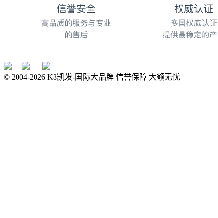
© 2004-
2026
K8凯发-国际大品牌 信誉保障 大额无忧