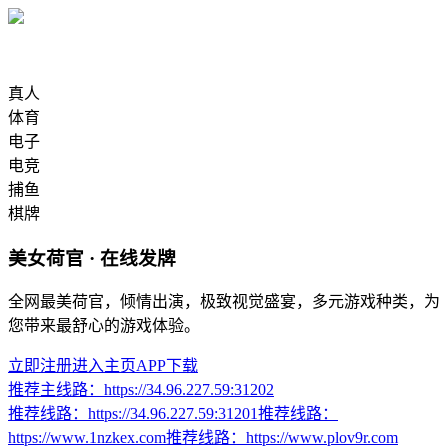
真人
体育
电子
电竞
捕鱼
棋牌
美女荷官 · 在线发牌
全网最美荷官，倾情出演，极致视觉盛宴，多元游戏种类，为
您带来最舒心的游戏体验。
立即注册
进入主页
APP下载
推荐主线路：
https://34.96.227.59:31202
推荐线路：
https://34.96.227.59:31201
推荐线路：
https://www.1nzkex.com
推荐线路：
https://www.plov9r.com