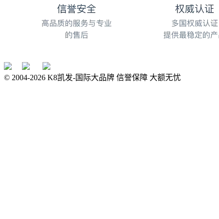
© 2004-
2026
K8凯发-国际大品牌 信誉保障 大额无忧