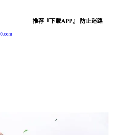
推荐『下载APP』 防止迷路
00.com