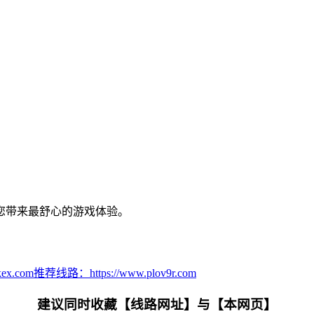
您带来最舒心的游戏体验。
kex.com
推荐线路：
https://www.plov9r.com
建议同时收藏【线路网址】与【本网页】