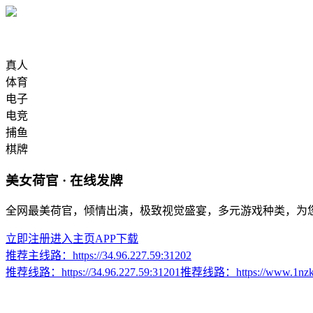
真人
体育
电子
电竞
捕鱼
棋牌
美女荷官 · 在线发牌
全网最美荷官，倾情出演，极致视觉盛宴，多元游戏种类，为
立即注册
进入主页
APP下载
推荐主线路：
https://34.96.227.59:31202
推荐线路：
https://34.96.227.59:31201
推荐线路：
https://www.1nz