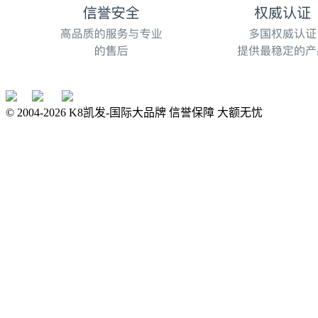
© 2004-
2026
K8凯发-国际大品牌 信誉保障 大额无忧