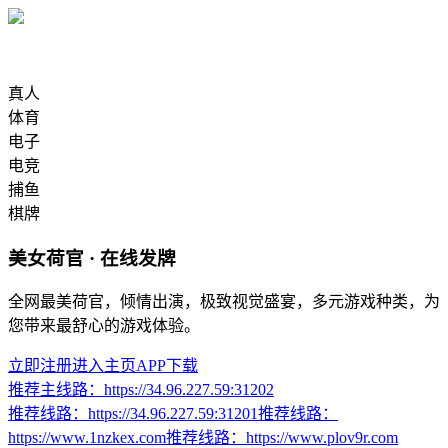
真人
体育
电子
电竞
捕鱼
棋牌
美女荷官 · 在线发牌
全网最美荷官，倾情出演，极致视觉盛宴，多元游戏种类，为
您带来最舒心的游戏体验。
立即注册
进入主页
APP下载
推荐主线路：
https://34.96.227.59:31202
推荐线路：
https://34.96.227.59:31201
推荐线路：
https://www.1nzkex.com
推荐线路：
https://www.plov9r.com