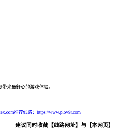
您带来最舒心的游戏体验。
kex.com
推荐线路：
https://www.plov9r.com
建议同时收藏【线路网址】与【本网页】