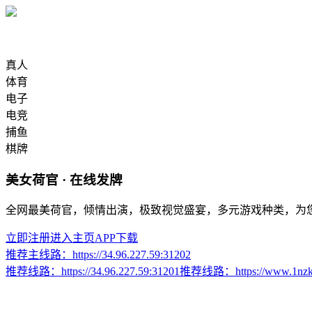
真人
体育
电子
电竞
捕鱼
棋牌
美女荷官 · 在线发牌
全网最美荷官，倾情出演，极致视觉盛宴，多元游戏种类，为
立即注册
进入主页
APP下载
推荐主线路：
https://34.96.227.59:31202
推荐线路：
https://34.96.227.59:31201
推荐线路：
https://www.1nz