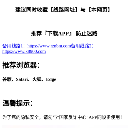
建议同时收藏【线路网址】与【本网页】
推荐『下载APP』 防止迷路
备用线路
1
：
https://www.rznbm.com
备用线路
2
：
https://www.k8900.com
推荐浏览器：
谷歌、Safari、火狐、Edge
温馨提示：
为了您的隐私安全，请勿与"国家反诈中心"APP同设备使用！