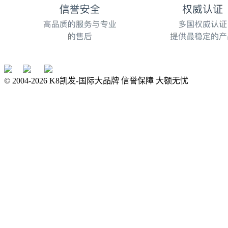
© 2004-
2026
K8凯发-国际大品牌 信誉保障 大额无忧