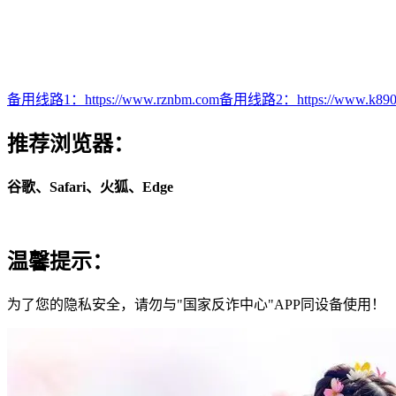
备用线路
1
：
https://www.rznbm.com
备用线路
2
：
https://www.k89
推荐浏览器：
谷歌、Safari、火狐、Edge
温馨提示：
为了您的隐私安全，请勿与"国家反诈中心"APP同设备使用！